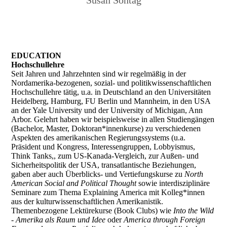
Susan Sontag
EDUCATION
Hochschullehre
Seit Jahren und Jahrzehnten sind wir regelmäßig in der
Nordamerika-bezogenen, sozial- und politikwissenschaftlichen
Hochschullehre tätig, u.a. in Deutschland an den Universitäten
Heidelberg, Hamburg, FU Berlin und Mannheim, in den USA
an der Yale University und der University of Michigan, Ann
Arbor. Gelehrt haben wir beispielsweise in allen Studiengängen
(Bachelor, Master, Doktoran*innenkurse) zu verschiedenen
Aspekten des amerikanischen Regierungssystems (u.a.
Präsident und Kongress, Interessengruppen, Lobbyismus,
Think Tanks,, zum US-Kanada-Vergleich, zur Außen- und
Sicherheitspolitik der USA, transatlantische Beziehungen,
gaben aber auch Überblicks- und Vertiefungskurse zu
North
American Social and Political Thought
sowie interdisziplinäre
Seminare zum Thema Explaining America mit Kolleg*innen
aus der kulturwissenschaftlichen Amerikanistik.
Themenbezogene Lektürekurse (Book Clubs) wie
Into the Wild
- Amerika als Raum und Idee
oder
America through Foreign