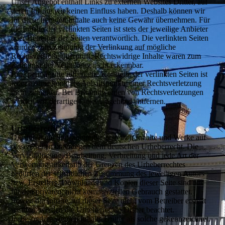
Unser Angebot enthält Links zu externen Websites Dritter, auf
deren Inhalte wir keinen Einfluss haben. Deshalb können wir
für diese fremden Inhalte auch keine Gewähr übernehmen. Für
die Inhalte der verlinkten Seiten ist stets der jeweilige Anbieter
oder Betreiber der Seiten verantwortlich. Die verlinkten Seiten
wurden zum Zeitpunkt der Verlinkung auf mögliche
Rechtsverstöße überprüft. Rechtswidrige Inhalte waren zum
Zeitpunkt der Verlinkung nicht erkennbar.
Eine permanente inhaltliche Kontrolle der verlinkten Seiten ist
jedoch ohne konkrete Anhaltspunkte einer Rechtsverletzung
nicht zumutbar. Bei Bekanntwerden von Rechtsverletzungen
werden wir derartige Links umgehend entfernen.
Urheberrecht
Die durch die Seitenbetreiber erstellten Inhalte und Werke auf
diesen Seiten unterliegen dem deutschen Urheberrecht. Die
Vervielfältigung, Bearbeitung, Verbreitung und jede Art der
Verwertung außerhalb der Grenzen des Urheberrechtes
bedürfen der schriftlichen Zustimmung des jeweiligen Autors
bzw. Erstellers. Downloads und Kopien dieser Seite sind nur
für den privaten, nicht kommerziellen Gebrauch gestattet.
Soweit die Inhalte auf dieser Seite nicht vom Betreiber erstellt
wurden, werden die Urheberrechte Dritter beachtet.
Insbesondere werden Inhalte Dritter als solche gekennzeichnet.