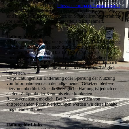
Die Europäische Kommission stellt eine Plattform zur Online-
Streitbeilegung (OS) bereit:
https://ec.europa.eu/consumers/odr
.
Unsere E-Mail-Adresse finden Sie oben im Impressum. Wir
sind nicht bereit oder verpflichtet, an Streitbeilegungsverfahren
vor einer Verbraucherschlichtungsstelle teilzunehmen.
Haftung für Inhalte
Als Diensteanbieter sind wir gemäß § 7 Abs.1 TMG für eigene
Inhalte auf diesen Seiten nach den allgemeinen Gesetzen
verantwortlich. Nach §§ 8 bis 10 TMG sind wir als
Diensteanbieter jedoch nicht verpflichtet, übermittelte oder
gespeicherte fremde Informationen zu überwachen oder nach
Umständen zu forschen, die auf eine rechtswidrige Tätigkeit
hinweisen.
Verpflichtungen zur Entfernung oder Sperrung der Nutzung
von Informationen nach den allgemeinen Gesetzen bleiben
hiervon unberührt. Eine diesbezügliche Haftung ist jedoch erst
ab dem Zeitpunkt der Kenntnis einer konkreten
Rechtsverletzung möglich. Bei Bekanntwerden von
entsprechenden Rechtsverletzungen werden wir diese Inhalte
umgehend entfernen.
Haftung für Links