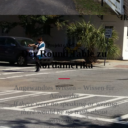
Projekt c
AME
lot
Der Round Table zu
Nordamerika
—
Angewandtes Wissen – Wissen für
Anwender
„If there were no speaking or writing,
there would be no truth about
anything.”