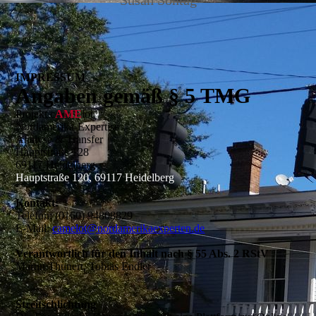
Susan Sontag
IMPRESSUM
Angaben gemäß § 5 TMG
Projekt c
AME
lot
Nordamerika-Expertise
Analyse & Transfer
Hauptstraße 128
69117 Heidelberg
Hauptstraße 120, 69117 Heidelberg
Kontakt:
Telefon:
(0160) 94808829
E-Mail:
camelot@nordamerikaexperten.de
Verantwortlich für den Inhalt nach § 55 Abs. 2 RStV
Martin Thunert, Tobias Endler
Streitschlichtung