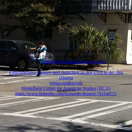
Sollten Sie trotzdem auf eine Urheberrechtsverletzung
aufmerksam werden, bitten wir um einen entsprechenden
Hinweis. Bei Bekanntwerden von Rechtsverletzungen werden
wir derartige Inhalte umgehend entfernen.
NEHMEN SIE KONTAKT ZU UNS AUF!
Wir freuen uns auf Ihre Nachricht!
E-Mail:
camelot
@nordamerikaexperten.de
NÜTZLICHE LINKS
Entzauberung: Skizzen und Ansichten zu den USA in der Ära
Obama
tobias-endler.com
Heidelberg Center for American Studies (HCA)
https://www.linkedin.com/in/martin-thunert-7b1ba015/